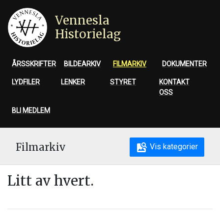
Vennesla
Historielag
ÅRSSKRIFTER
BILDEARKIV
FILMARKIV
DOKUMENTER
LYDFILER
LENKER
STYRET
KONTAKT
OSS
BLI MEDLEM
Filmarkiv
Vis kategorier
Litt av hvert.