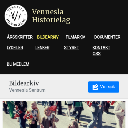
Vennesla
Historielag
ÅRSSKRIFTER
BILDEARKIV
FILMARKIV
DOKUMENTER
LYDFILER
LENKER
STYRET
KONTAKT
OSS
BLI MEDLEM
Bildearkiv
Vis søk
Vennesla Sentrum