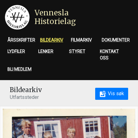
Vennesla
Historielag
ÅRSSKRIFTER
BILDEARKIV
FILMARKIV
DOKUMENTER
LYDFILER
LENKER
STYRET
KONTAKT
OSS
BLI MEDLEM
Bildearkiv
Vis søk
Utfartssteder