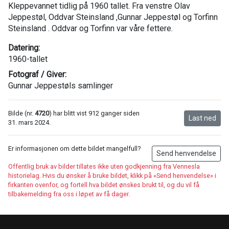
Kleppevannet tidlig på 1960 tallet. Fra venstre Olav
Jeppestøl, Oddvar Steinsland ,Gunnar Jeppestøl og Torfinn
Steinsland . Oddvar og Torfinn var våre fettere.
Datering:
1960-tallet
Fotograf / Giver:
Gunnar Jeppestøls samlinger
Bilde (nr.
4720
) har blitt vist 912 ganger siden
Last ned
31. mars 2024.
Er informasjonen om dette bildet mangelfull?
Send henvendelse
Offentlig bruk av bilder tillates ikke uten godkjenning fra Vennesla
historielag. Hvis du ønsker å bruke bildet, klikk på «Send henvendelse» i
firkanten ovenfor, og fortell hva bildet ønskes brukt til, og du vil få
tilbakemelding fra oss i løpet av få dager.