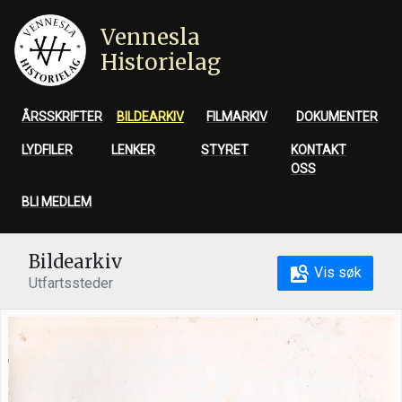
Vennesla
Historielag
ÅRSSKRIFTER
BILDEARKIV
FILMARKIV
DOKUMENTER
LYDFILER
LENKER
STYRET
KONTAKT
OSS
BLI MEDLEM
Bildearkiv
Vis søk
Utfartssteder