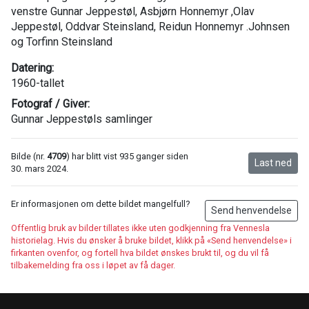
venstre Gunnar Jeppestøl, Asbjørn Honnemyr ,Olav
Jeppestøl, Oddvar Steinsland, Reidun Honnemyr .Johnsen
og Torfinn Steinsland
Datering:
1960-tallet
Fotograf / Giver:
Gunnar Jeppestøls samlinger
Bilde (nr.
4709
) har blitt vist 935 ganger siden
Last ned
30. mars 2024.
Er informasjonen om dette bildet mangelfull?
Send henvendelse
Offentlig bruk av bilder tillates ikke uten godkjenning fra Vennesla
historielag. Hvis du ønsker å bruke bildet, klikk på «Send henvendelse» i
firkanten ovenfor, og fortell hva bildet ønskes brukt til, og du vil få
tilbakemelding fra oss i løpet av få dager.